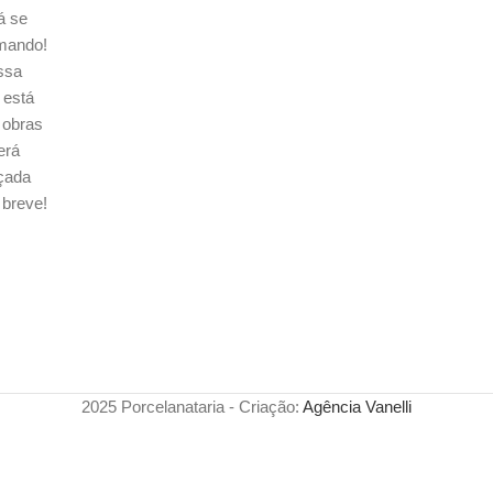
á se
mando!
ssa
a está
obras
erá
çada
breve!
2025 Porcelanataria - Criação:
Agência Vanelli