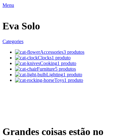
Menu
Eva Solo
Categories
Accessories
3 produtos
Clocks
1 produto
Cooking
1 produto
Furniture
5 produtos
Lighting
1 produto
Toys
1 produto
Grandes coisas estão no