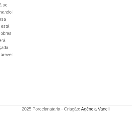
á se
mando!
ssa
a está
obras
erá
çada
breve!
2025 Porcelanataria - Criação:
Agência Vanelli